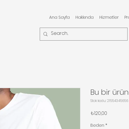
Ana Sayfa
Hakkında
Hizmetler
Pr
Bu bir ürün
Stok kodu: 21554345656
Fiyat
₺120,00
Beden
*