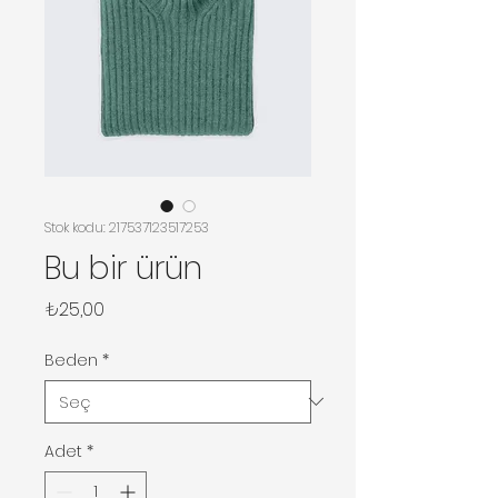
Stok kodu: 217537123517253
Bu bir ürün
Fiyat
₺25,00
Beden
*
Adet
*